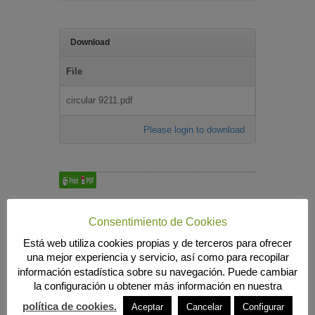
Download
File
circular 9211.pdf
Please login to download
Búsqueda
Consentimiento de Cookies
Está web utiliza cookies propias y de terceros para ofrecer
una mejor experiencia y servicio, así como para recopilar
información estadística sobre su navegación. Puede cambiar
MENÚ PRINCIPAL
la configuración u obtener más información en nuestra
INICIO
política de cookies.
Aceptar
Cancelar
Configurar
ANIERAC