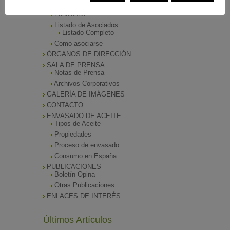
Presentación
Funciones
Listado de Asociados
Listado Completo
Como asociarse
ÓRGANOS DE DIRECCIÓN
SALA DE PRENSA
Notas de Prensa
Archivos Corporativos
GALERÍA DE IMÁGENES
CONTACTO
ENVASADO DE ACEITE
Tipos de Aceite
Propiedades
Proceso de envasado
Consumo en España
PUBLICACIONES
Boletín Opina
Otras Publicaciones
ENLACES DE INTERÉS
Últimos Artículos