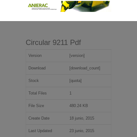
Circular 9211 Pdf
Version
[version]
Download
[download_count]
Stock
[quota]
Total Files
1
File Size
480.24 KB
Create Date
18 junio, 2015
Last Updated
23 junio, 2015