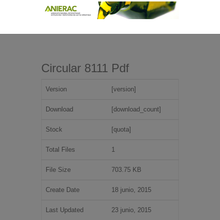
Circular 8111 Pdf
Version
[version]
Download
[download_count]
Stock
[quota]
Total Files
1
File Size
703.75 KB
Create Date
18 junio, 2015
Last Updated
23 junio, 2015