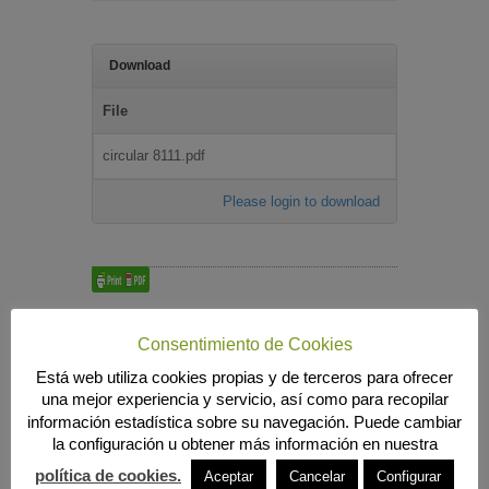
Download
File
circular 8111.pdf
Please login to download
Búsqueda
Consentimiento de Cookies
Está web utiliza cookies propias y de terceros para ofrecer
una mejor experiencia y servicio, así como para recopilar
información estadística sobre su navegación. Puede cambiar
MENÚ PRINCIPAL
la configuración u obtener más información en nuestra
INICIO
política de cookies.
Aceptar
Cancelar
Configurar
ANIERAC