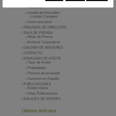
Presentación
Funciones
Listado de Asociados
Listado Completo
Como asociarse
ÓRGANOS DE DIRECCIÓN
SALA DE PRENSA
Notas de Prensa
Archivos Corporativos
GALERÍA DE IMÁGENES
CONTACTO
ENVASADO DE ACEITE
Tipos de Aceite
Propiedades
Proceso de envasado
Consumo en España
PUBLICACIONES
Boletín Opina
Otras Publicaciones
ENLACES DE INTERÉS
Últimos Artículos