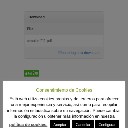
Download
File
circular 711.pdf
Please login to download
Búsqueda
Consentimiento de Cookies
Está web utiliza cookies propias y de terceros para ofrecer
una mejor experiencia y servicio, así como para recopilar
información estadística sobre su navegación. Puede cambiar
MENÚ PRINCIPAL
la configuración u obtener más información en nuestra
INICIO
política de cookies.
Aceptar
Cancelar
Configurar
ANIERAC