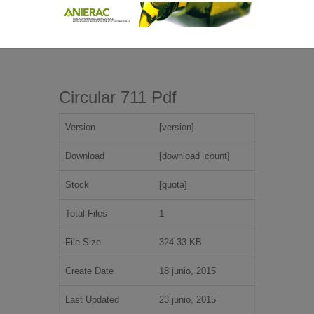
Circular 711 Pdf
Version
[version]
Download
[download_count]
Stock
[quota]
Total Files
1
File Size
324.33 KB
Create Date
18 junio, 2015
Last Updated
23 junio, 2015