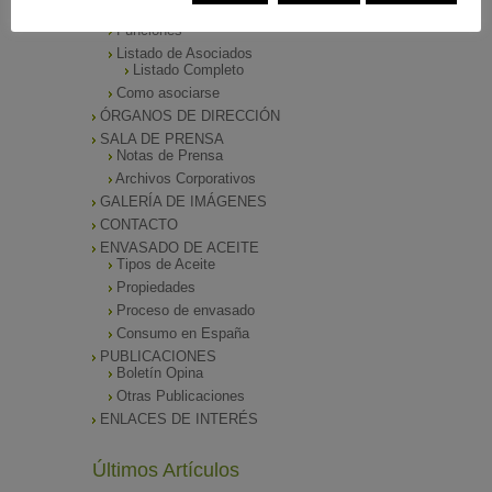
Presentación
Funciones
Listado de Asociados
Listado Completo
Como asociarse
ÓRGANOS DE DIRECCIÓN
SALA DE PRENSA
Notas de Prensa
Archivos Corporativos
GALERÍA DE IMÁGENES
CONTACTO
ENVASADO DE ACEITE
Tipos de Aceite
Propiedades
Proceso de envasado
Consumo en España
PUBLICACIONES
Boletín Opina
Otras Publicaciones
ENLACES DE INTERÉS
Últimos Artículos