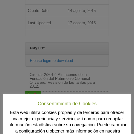
Create Date
14 agosto, 2015
Last Updated
17 agosto, 2015
Play List
Please login to download
Circular 2/2012. Almacenes de la
Fundación del Patrimonio Comunal
Olivarero. Revisión de las tarifas para
2012.
Consentimiento de Cookies
Búsqueda
Está web utiliza cookies propias y de terceros para ofrecer
una mejor experiencia y servicio, así como para recopilar
información estadística sobre su navegación. Puede cambiar
la configuración u obtener más información en nuestra