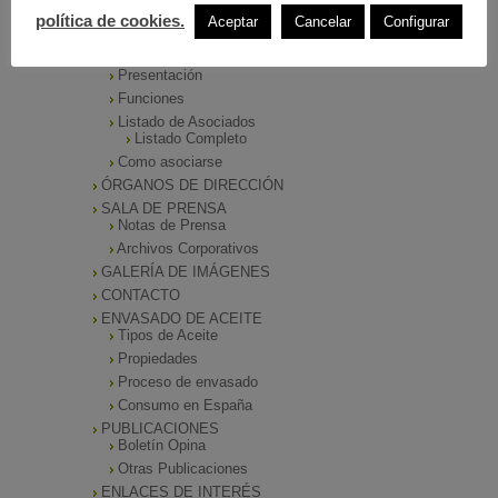
MENÚ PRINCIPAL
política de cookies.
Aceptar
Cancelar
Configurar
INICIO
ANIERAC
Presentación
Funciones
Listado de Asociados
Listado Completo
Como asociarse
ÓRGANOS DE DIRECCIÓN
SALA DE PRENSA
Notas de Prensa
Archivos Corporativos
GALERÍA DE IMÁGENES
CONTACTO
ENVASADO DE ACEITE
Tipos de Aceite
Propiedades
Proceso de envasado
Consumo en España
PUBLICACIONES
Boletín Opina
Otras Publicaciones
ENLACES DE INTERÉS