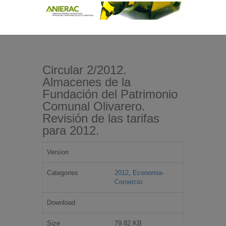
Circular 2/2012.
Almacenes de la
Fundación del Patrimonio
Comunal Olivarero.
Revisión de las tarifas
para 2012.
Version
Categories
2012
,
Economia-
Comercio
Download
Size
79.82 KB