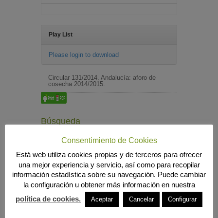
Play List
Please login to download
Circular 131/2014. Andalucía: aforo de
cosecha 2014/2015.
Búsqueda
Consentimiento de Cookies
Está web utiliza cookies propias y de terceros para ofrecer
MENÚ PRINCIPAL
una mejor experiencia y servicio, así como para recopilar
información estadística sobre su navegación. Puede cambiar
INICIO
la configuración u obtener más información en nuestra
ANIERAC
Presentación
política de cookies.
Aceptar
Cancelar
Configurar
Funciones
Listado de Asociados