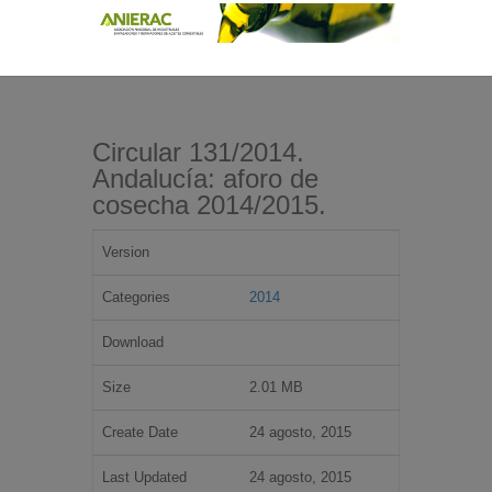
Circular 131/2014.
Andalucía: aforo de
cosecha 2014/2015.
Version
Categories
2014
Download
Size
2.01 MB
Create Date
24 agosto, 2015
Last Updated
24 agosto, 2015