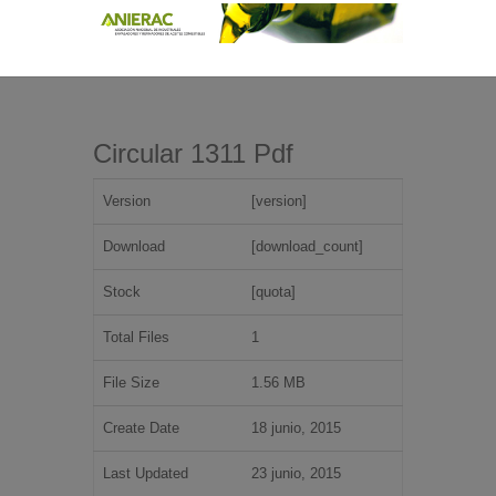
Circular 1311 Pdf
Version
[version]
Download
[download_count]
Stock
[quota]
Total Files
1
File Size
1.56 MB
Create Date
18 junio, 2015
Last Updated
23 junio, 2015