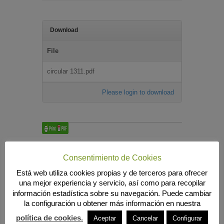
Download
File
circular 1311.pdf
Please login to download
Búsqueda
Consentimiento de Cookies
Está web utiliza cookies propias y de terceros para ofrecer
una mejor experiencia y servicio, así como para recopilar
información estadística sobre su navegación. Puede cambiar
MENÚ PRINCIPAL
la configuración u obtener más información en nuestra
INICIO
política de cookies.
Aceptar
Cancelar
Configurar
ANIERAC