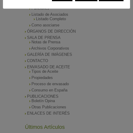
Presentación
Funciones
Listado de Asociados
Listado Completo
Como asociarse
ÓRGANOS DE DIRECCIÓN
SALA DE PRENSA
Notas de Prensa
Archivos Corporativos
GALERÍA DE IMÁGENES
CONTACTO
ENVASADO DE ACEITE
Tipos de Aceite
Propiedades
Proceso de envasado
Consumo en España
PUBLICACIONES
Boletín Opina
Otras Publicaciones
ENLACES DE INTERÉS
Últimos Artículos