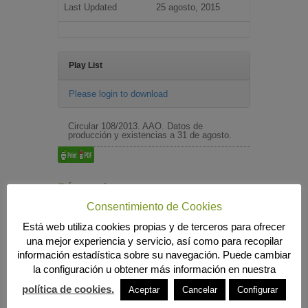
Last Updated
25 agosto, 2015
Play List
Please login to download
Circular 108/2013. AAO. Datos de
producción y existencias a 31 de agosto.
Búsqueda
Consentimiento de Cookies
Está web utiliza cookies propias y de terceros para ofrecer
una mejor experiencia y servicio, así como para recopilar
MENÚ PRINCIPAL
información estadística sobre su navegación. Puede cambiar
INICIO
la configuración u obtener más información en nuestra
ANIERAC
política de cookies.
Aceptar
Cancelar
Configurar
Presentación
Funciones