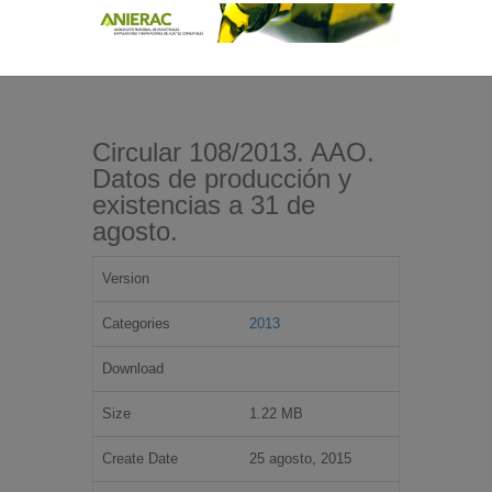
Circular 108/2013. AAO.
Datos de producción y
existencias a 31 de
agosto.
Version
Categories
2013
Download
Size
1.22 MB
Create Date
25 agosto, 2015