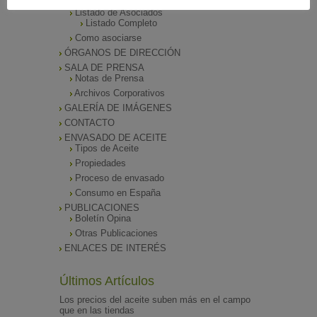
Listado de Asociados
Listado Completo
Como asociarse
ÓRGANOS DE DIRECCIÓN
SALA DE PRENSA
Notas de Prensa
Archivos Corporativos
GALERÍA DE IMÁGENES
CONTACTO
ENVASADO DE ACEITE
Tipos de Aceite
Propiedades
Proceso de envasado
Consumo en España
PUBLICACIONES
Boletín Opina
Otras Publicaciones
ENLACES DE INTERÉS
Últimos Artículos
Los precios del aceite suben más en el campo
que en las tiendas