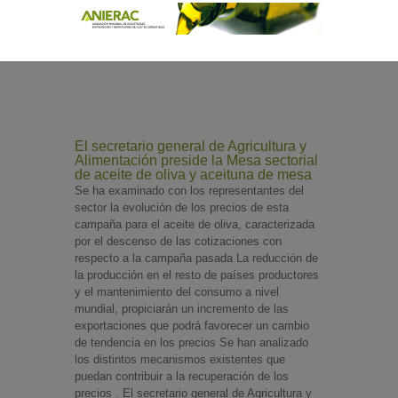
El secretario general de Agricultura y
Alimentación preside la Mesa sectorial
de aceite de oliva y aceituna de mesa
Se ha examinado con los representantes del
sector la evolución de los precios de esta
campaña para el aceite de oliva, caracterizada
por el descenso de las cotizaciones con
respecto a la campaña pasada La reducción de
la producción en el resto de países productores
y el mantenimiento del consumo a nivel
mundial, propiciarán un incremento de las
exportaciones que podrá favorecer un cambio
de tendencia en los precios Se han analizado
los distintos mecanismos existentes que
puedan contribuir a la recuperación de los
precios . El secretario general de Agricultura y