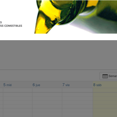
Sema
5
6
7
8
mié
jue
vie
sáb