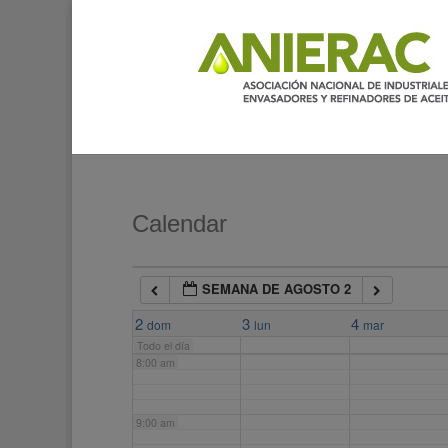
2:00 am
3:00 am
4:00 am
5:00 am
Calendar
6:00 am
SEMANA DE AGOSTO 2
7:00 am
2
3
4
dom
lun
mar
Todo el día
8:00 am
9:00 am