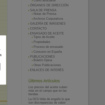
Como asociarse
ÓRGANOS DE DIRECCIÓN
SALA DE PRENSA
Notas de Prensa
Archivos Corporativos
GALERÍA DE IMÁGENES
CONTACTO
ENVASADO DE ACEITE
Tipos de Aceite
Propiedades
Proceso de envasado
r
Consumo en España
a
PUBLICACIONES
Boletín Opina
Otras Publicaciones
ENLACES DE INTERÉS
Últimos Artículos
Los precios del aceite suben
más en el campo que en las
tiendas
La OCU tilda de engaño lo que
son discrepancias de sabor