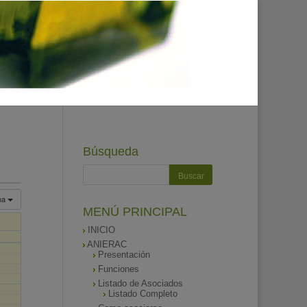
Búsqueda
na
MENÚ PRINCIPAL
INICIO
ANIERAC
Presentación
Funciones
Listado de Asociados
Listado Completo