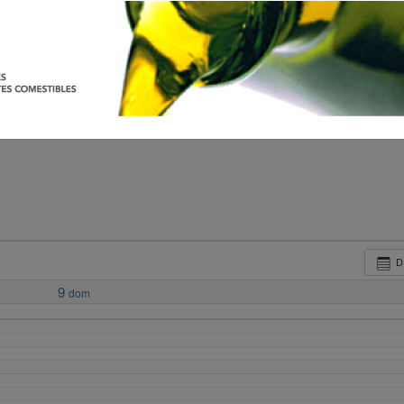
D
9
dom