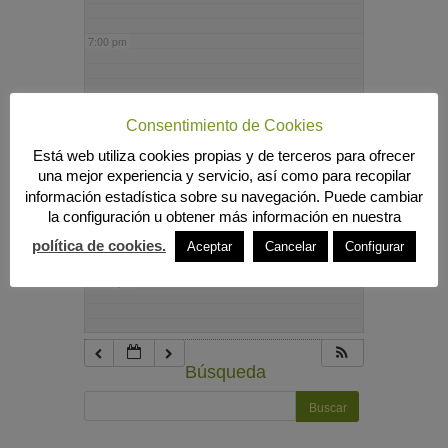
7:00 pm
8:00 pm
Consentimiento de Cookies
Está web utiliza cookies propias y de terceros para ofrecer
9:00 pm
una mejor experiencia y servicio, así como para recopilar
información estadística sobre su navegación. Puede cambiar
la configuración u obtener más información en nuestra
10:00 pm
política de cookies.
Aceptar
Cancelar
Configurar
11:00 pm
Búsqueda