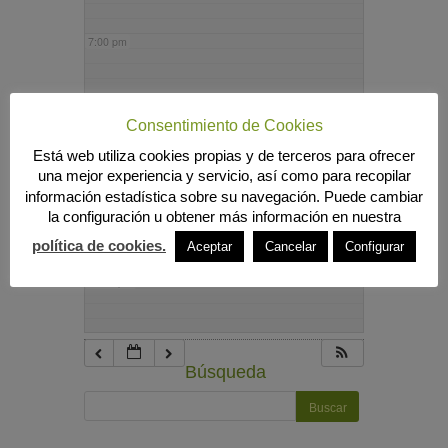
7:00 pm
8:00 pm
Consentimiento de Cookies
Está web utiliza cookies propias y de terceros para ofrecer
9:00 pm
una mejor experiencia y servicio, así como para recopilar
información estadística sobre su navegación. Puede cambiar
la configuración u obtener más información en nuestra
10:00 pm
política de cookies.
Aceptar
Cancelar
Configurar
11:00 pm
Búsqueda