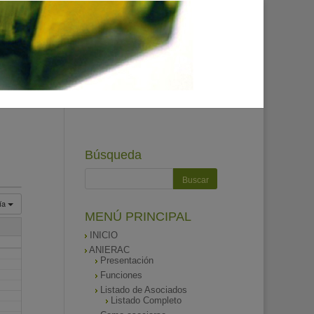
Búsqueda
ía
MENÚ PRINCIPAL
INICIO
ANIERAC
Presentación
Funciones
Listado de Asociados
Listado Completo