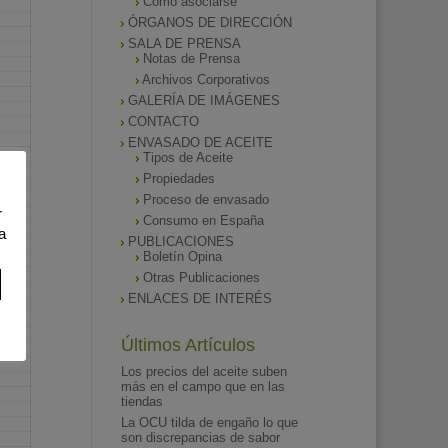
Como asociarse
ÓRGANOS DE DIRECCIÓN
SALA DE PRENSA
Notas de Prensa
Archivos Corporativos
GALERÍA DE IMÁGENES
CONTACTO
ENVASADO DE ACEITE
Tipos de Aceite
Propiedades
Proceso de envasado
r
Consumo en España
a
PUBLICACIONES
Boletín Opina
Otras Publicaciones
ENLACES DE INTERÉS
Últimos Artículos
Los precios del aceite suben
más en el campo que en las
tiendas
La OCU tilda de engaño lo que
son discrepancias de sabor