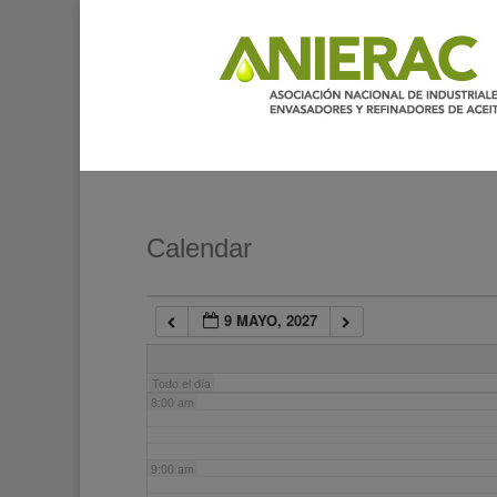
2:00 am
3:00 am
4:00 am
5:00 am
Calendar
6:00 am
9 MAYO, 2027
7:00 am
Todo el día
8:00 am
9:00 am