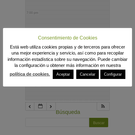
7:00 pm
8:00 pm
Consentimiento de Cookies
Está web utiliza cookies propias y de terceros para ofrecer
9:00 pm
una mejor experiencia y servicio, así como para recopilar
información estadística sobre su navegación. Puede cambiar
la configuración u obtener más información en nuestra
10:00 pm
política de cookies.
Aceptar
Cancelar
Configurar
11:00 pm
Búsqueda