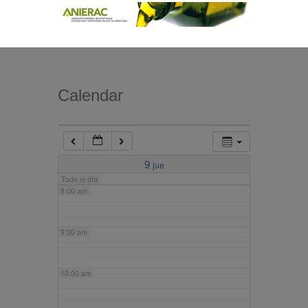
4:00 am
5:00 am
Calendar
6:00 am
7:00 am
9
jue
Todo el día
8:00 am
9:00 am
10:00 am