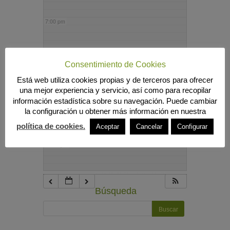
7:00 pm
8:00 pm
Consentimiento de Cookies
Está web utiliza cookies propias y de terceros para ofrecer
9:00 pm
una mejor experiencia y servicio, así como para recopilar
información estadística sobre su navegación. Puede cambiar
la configuración u obtener más información en nuestra
10:00 pm
política de cookies.
Aceptar
Cancelar
Configurar
11:00 pm
Búsqueda