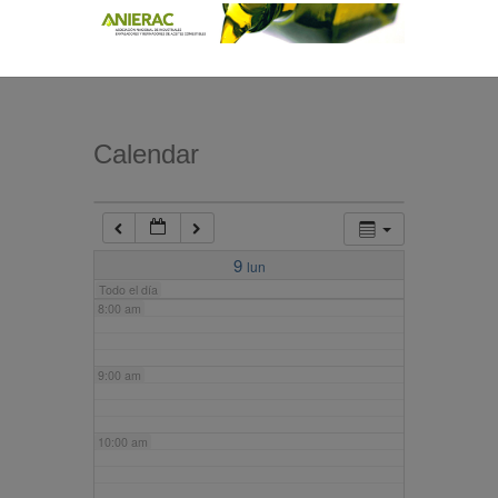
4:00 am
5:00 am
Calendar
6:00 am
7:00 am
9
lun
Todo el día
8:00 am
9:00 am
10:00 am