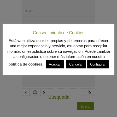
7:00 pm
8:00 pm
Consentimiento de Cookies
Está web utiliza cookies propias y de terceros para ofrecer
9:00 pm
una mejor experiencia y servicio, así como para recopilar
información estadística sobre su navegación. Puede cambiar
la configuración u obtener más información en nuestra
10:00 pm
política de cookies.
Aceptar
Cancelar
Configurar
11:00 pm
Búsqueda