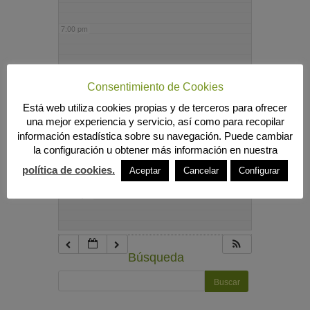
7:00 pm
8:00 pm
Consentimiento de Cookies
Está web utiliza cookies propias y de terceros para ofrecer
9:00 pm
una mejor experiencia y servicio, así como para recopilar
información estadística sobre su navegación. Puede cambiar
la configuración u obtener más información en nuestra
10:00 pm
política de cookies.
Aceptar
Cancelar
Configurar
11:00 pm
Búsqueda