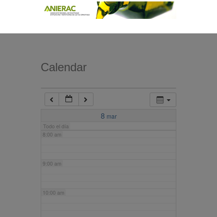
4:00 am
5:00 am
Calendar
6:00 am
7:00 am
8
mar
Todo el día
8:00 am
9:00 am
10:00 am