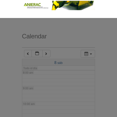
4:00 am
5:00 am
Calendar
6:00 am
7:00 am
8
sáb
Todo el día
8:00 am
9:00 am
10:00 am