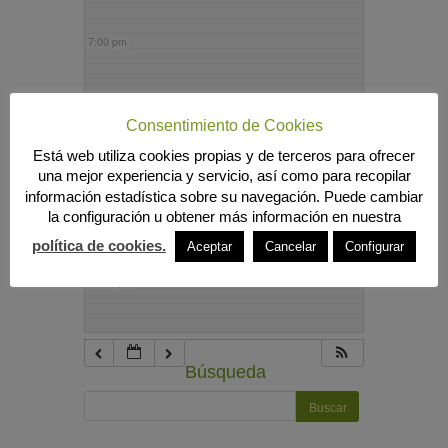
7:00 pm
8:00 pm
Consentimiento de Cookies
Está web utiliza cookies propias y de terceros para ofrecer
9:00 pm
una mejor experiencia y servicio, así como para recopilar
información estadística sobre su navegación. Puede cambiar
la configuración u obtener más información en nuestra
10:00 pm
política de cookies.
Aceptar
Cancelar
Configurar
11:00 pm
Búsqueda