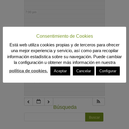
7:00 pm
8:00 pm
Consentimiento de Cookies
Está web utiliza cookies propias y de terceros para ofrecer
9:00 pm
una mejor experiencia y servicio, así como para recopilar
información estadística sobre su navegación. Puede cambiar
la configuración u obtener más información en nuestra
10:00 pm
política de cookies.
Aceptar
Cancelar
Configurar
11:00 pm
Búsqueda