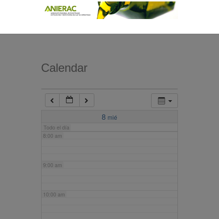
4:00 am
5:00 am
Calendar
6:00 am
7:00 am
8
mié
Todo el día
8:00 am
9:00 am
10:00 am