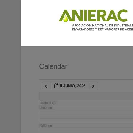
2:00 am
3:00 am
4:00 am
5:00 am
Calendar
6:00 am
5 JUNIO, 2026
7:00 am
Todo el día
8:00 am
9:00 am