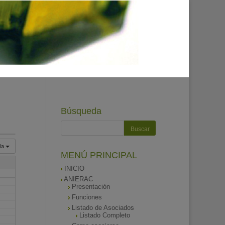
Búsqueda
ía
MENÚ PRINCIPAL
INICIO
ANIERAC
Presentación
Funciones
Listado de Asociados
Listado Completo