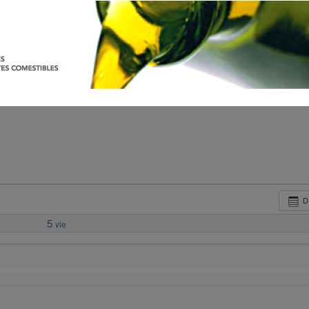
D
5
vie