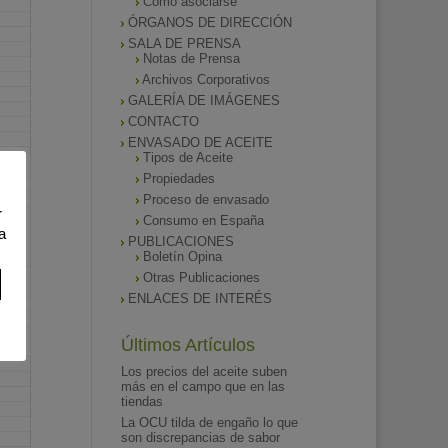
Como asociarse
ÓRGANOS DE DIRECCIÓN
SALA DE PRENSA
Notas de Prensa
Archivos Corporativos
GALERÍA DE IMÁGENES
CONTACTO
ENVASADO DE ACEITE
Tipos de Aceite
Propiedades
Proceso de envasado
r
Consumo en España
a
PUBLICACIONES
Boletín Opina
Otras Publicaciones
ENLACES DE INTERÉS
Últimos Artículos
Los precios del aceite suben
más en el campo que en las
tiendas
La OCU tilda de engaño lo que
son discrepancias de sabor