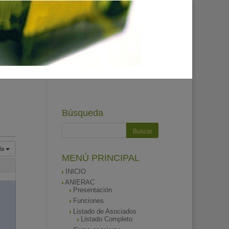
Búsqueda
ía
MENÚ PRINCIPAL
INICIO
ANIERAC
Presentación
Funciones
Listado de Asociados
Listado Completo