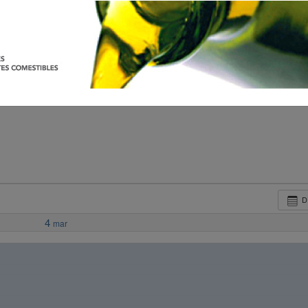
D
4
mar