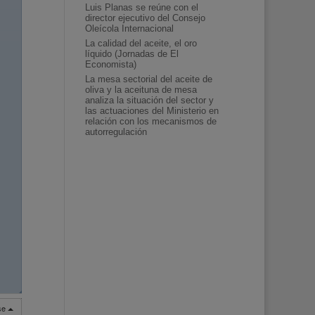
Luis Planas se reúne con el
director ejecutivo del Consejo
Oleícola Internacional
La calidad del aceite, el oro
líquido (Jornadas de El
Economista)
La mesa sectorial del aceite de
oliva y la aceituna de mesa
analiza la situación del sector y
las actuaciones del Ministerio en
relación con los mecanismos de
autorregulación
◢
◢
rse