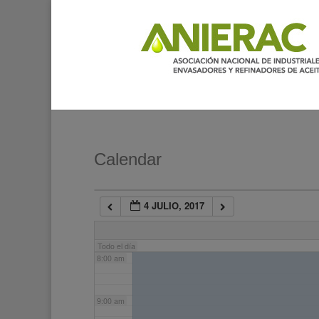
2:00 am
3:00 am
4:00 am
5:00 am
Calendar
6:00 am
4 JULIO, 2017
7:00 am
Todo el día
8:00 am
9:00 am