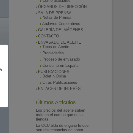
Como asociarse
ÓRGANOS DE DIRECCIÓN
SALA DE PRENSA
Notas de Prensa
Archivos Corporativos
GALERÍA DE IMÁGENES
CONTACTO
ENVASADO DE ACEITE
Tipos de Aceite
Propiedades
Proceso de envasado
r
Consumo en España
a
PUBLICACIONES
Boletín Opina
Otras Publicaciones
ENLACES DE INTERÉS
Últimos Artículos
Los precios del aceite suben
más en el campo que en las
tiendas
La OCU tilda de engaño lo que
son discrepancias de sabor