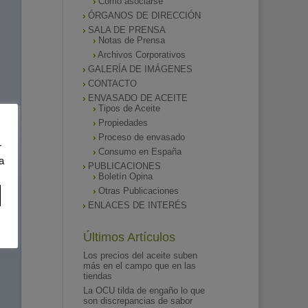
Como asociarse
ÓRGANOS DE DIRECCIÓN
SALA DE PRENSA
Notas de Prensa
Archivos Corporativos
GALERÍA DE IMÁGENES
CONTACTO
ENVASADO DE ACEITE
Tipos de Aceite
Propiedades
Proceso de envasado
r
Consumo en España
a
PUBLICACIONES
Boletín Opina
Otras Publicaciones
ENLACES DE INTERÉS
Últimos Artículos
Los precios del aceite suben
más en el campo que en las
tiendas
La OCU tilda de engaño lo que
son discrepancias de sabor