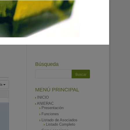
Búsqueda
ía
MENÚ PRINCIPAL
INICIO
ANIERAC
Presentación
Funciones
Listado de Asociados
Listado Completo