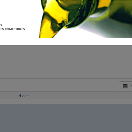
D
4
dom