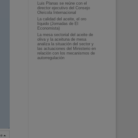
Luis Planas se reúne con el
director ejecutivo del Consejo
Oleícola Internacional
La calidad del aceite, el oro
líquido (Jornadas de El
Economista)
La mesa sectorial del aceite de
oliva y la aceituna de mesa
analiza la situación del sector y
las actuaciones del Ministerio en
relación con los mecanismos de
autorregulación
◢
◢
rse