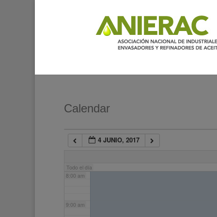
2:00 am
3:00 am
4:00 am
5:00 am
Calendar
6:00 am
4 JUNIO, 2017
7:00 am
Todo el día
8:00 am
9:00 am