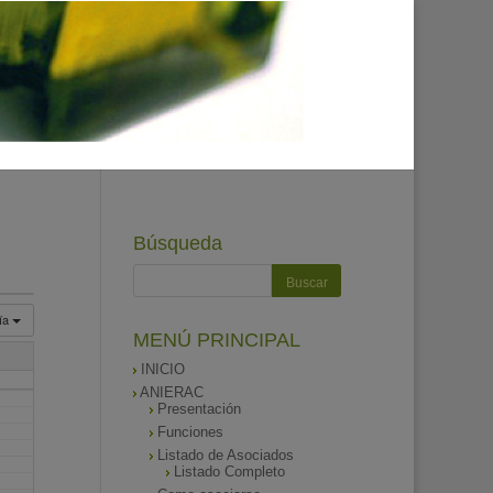
Búsqueda
ía
MENÚ PRINCIPAL
INICIO
ANIERAC
Presentación
Funciones
Listado de Asociados
Listado Completo