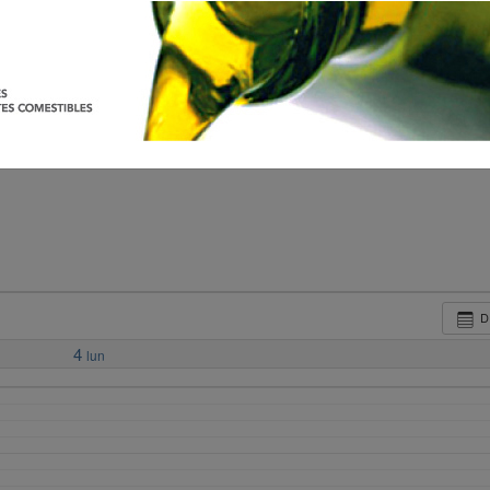
D
4
lun