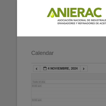
2:00 am
3:00 am
4:00 am
5:00 am
Calendar
6:00 am
4 NOVIEMBRE, 2024
7:00 am
Todo el día
8:00 am
9:00 am