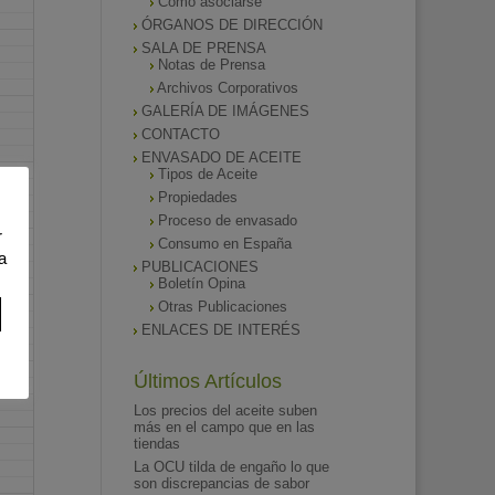
Como asociarse
ÓRGANOS DE DIRECCIÓN
SALA DE PRENSA
Notas de Prensa
Archivos Corporativos
GALERÍA DE IMÁGENES
CONTACTO
ENVASADO DE ACEITE
Tipos de Aceite
Propiedades
Proceso de envasado
r
Consumo en España
a
PUBLICACIONES
Boletín Opina
Otras Publicaciones
ENLACES DE INTERÉS
Últimos Artículos
Los precios del aceite suben
más en el campo que en las
tiendas
La OCU tilda de engaño lo que
son discrepancias de sabor