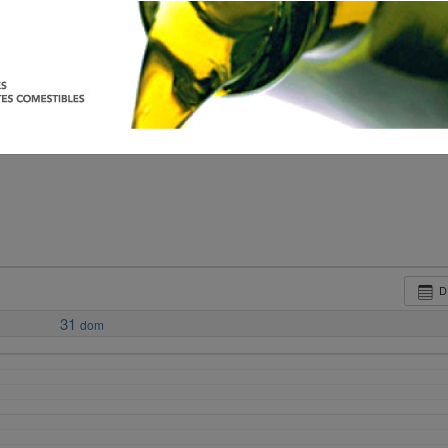
D
31
dom