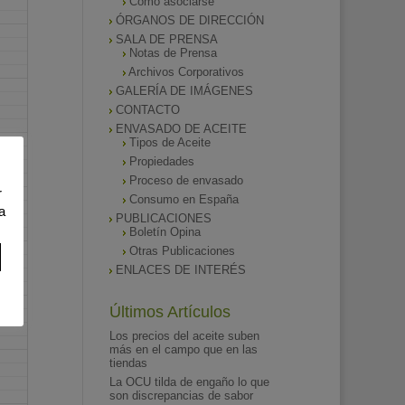
Como asociarse
ÓRGANOS DE DIRECCIÓN
SALA DE PRENSA
Notas de Prensa
Archivos Corporativos
GALERÍA DE IMÁGENES
CONTACTO
ENVASADO DE ACEITE
Tipos de Aceite
Propiedades
Proceso de envasado
r
Consumo en España
a
PUBLICACIONES
Boletín Opina
Otras Publicaciones
ENLACES DE INTERÉS
Últimos Artículos
Los precios del aceite suben
más en el campo que en las
tiendas
La OCU tilda de engaño lo que
son discrepancias de sabor