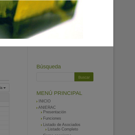
Búsqueda
ía
MENÚ PRINCIPAL
INICIO
ANIERAC
Presentación
Funciones
Listado de Asociados
Listado Completo