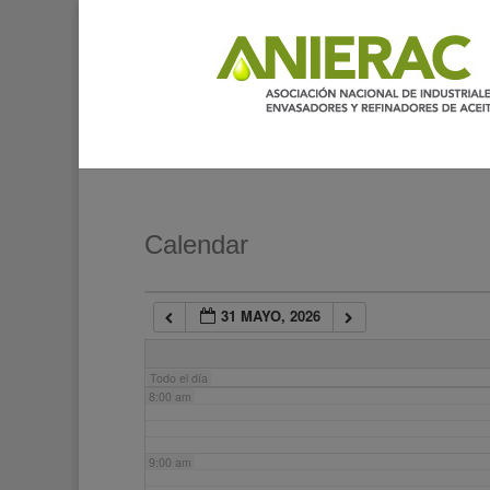
2:00 am
3:00 am
4:00 am
5:00 am
Calendar
6:00 am
31 MAYO, 2026
7:00 am
Todo el día
8:00 am
9:00 am