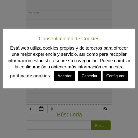
7:00 pm
8:00 pm
Consentimiento de Cookies
Está web utiliza cookies propias y de terceros para ofrecer
9:00 pm
una mejor experiencia y servicio, así como para recopilar
información estadística sobre su navegación. Puede cambiar
la configuración u obtener más información en nuestra
10:00 pm
política de cookies.
Aceptar
Cancelar
Configurar
11:00 pm
Búsqueda