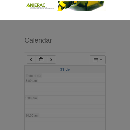
4:00 am
5:00 am
Calendar
6:00 am
7:00 am
31
vie
Todo el día
8:00 am
9:00 am
10:00 am