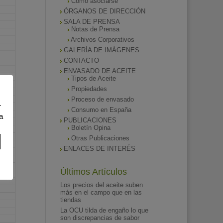
Como asociarse
ÓRGANOS DE DIRECCIÓN
SALA DE PRENSA
Notas de Prensa
Archivos Corporativos
GALERÍA DE IMÁGENES
CONTACTO
ENVASADO DE ACEITE
Tipos de Aceite
Propiedades
Proceso de envasado
r
Consumo en España
a
PUBLICACIONES
Boletín Opina
Otras Publicaciones
ENLACES DE INTERÉS
Últimos Artículos
Los precios del aceite suben
más en el campo que en las
tiendas
La OCU tilda de engaño lo que
son discrepancias de sabor