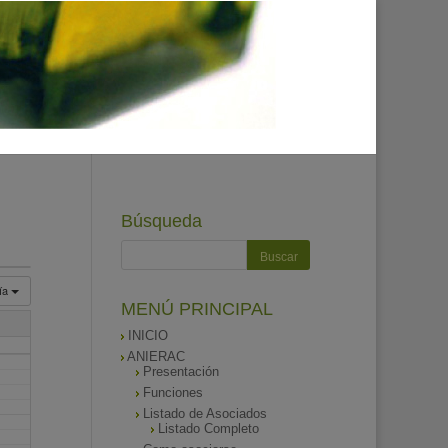
Búsqueda
ía
MENÚ PRINCIPAL
INICIO
ANIERAC
Presentación
Funciones
Listado de Asociados
Listado Completo