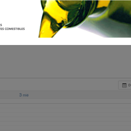
D
3
mié