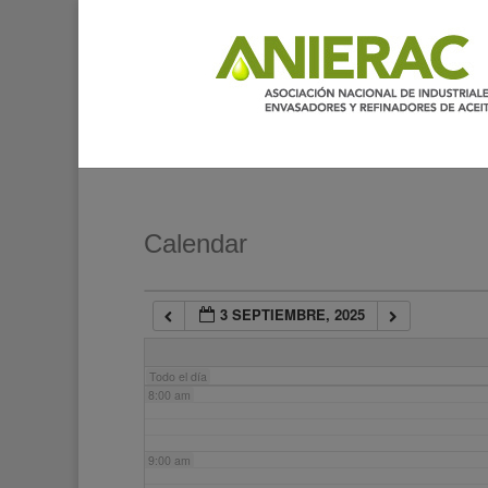
2:00 am
3:00 am
4:00 am
5:00 am
Calendar
6:00 am
3 SEPTIEMBRE, 2025
7:00 am
Todo el día
8:00 am
9:00 am