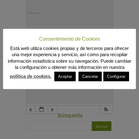
7:00 pm
8:00 pm
Consentimiento de Cookies
Está web utiliza cookies propias y de terceros para ofrecer
9:00 pm
una mejor experiencia y servicio, así como para recopilar
información estadística sobre su navegación. Puede cambiar
la configuración u obtener más información en nuestra
10:00 pm
política de cookies.
Aceptar
Cancelar
Configurar
11:00 pm
Búsqueda