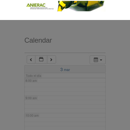
4:00 am
5:00 am
Calendar
6:00 am
7:00 am
3
mar
Todo el día
8:00 am
9:00 am
10:00 am