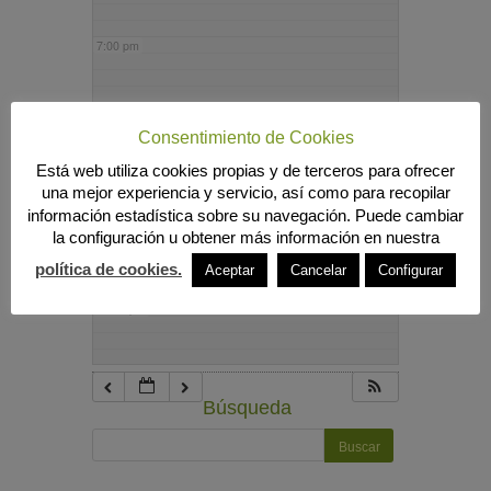
7:00 pm
8:00 pm
Consentimiento de Cookies
Está web utiliza cookies propias y de terceros para ofrecer
9:00 pm
una mejor experiencia y servicio, así como para recopilar
información estadística sobre su navegación. Puede cambiar
la configuración u obtener más información en nuestra
10:00 pm
política de cookies.
Aceptar
Cancelar
Configurar
11:00 pm
Búsqueda