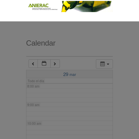
4:00 am
5:00 am
Calendar
6:00 am
7:00 am
29
mar
Todo el día
8:00 am
9:00 am
10:00 am