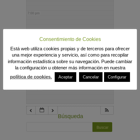
7:00 pm
8:00 pm
Consentimiento de Cookies
Está web utiliza cookies propias y de terceros para ofrecer
9:00 pm
una mejor experiencia y servicio, así como para recopilar
información estadística sobre su navegación. Puede cambiar
la configuración u obtener más información en nuestra
10:00 pm
política de cookies.
Aceptar
Cancelar
Configurar
11:00 pm
Búsqueda