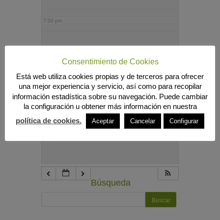
7:00 pm
8:00 pm
Consentimiento de Cookies
Está web utiliza cookies propias y de terceros para ofrecer
9:00 pm
una mejor experiencia y servicio, así como para recopilar
información estadística sobre su navegación. Puede cambiar
la configuración u obtener más información en nuestra
10:00 pm
política de cookies.
Aceptar
Cancelar
Configurar
11:00 pm
Búsqueda