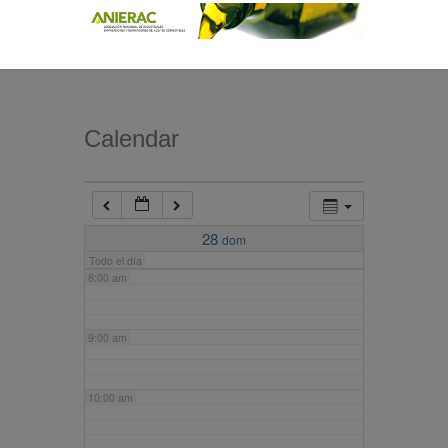
4:00 am
5:00 am
Calendar
6:00 am
7:00 am
28
dom
Todo el día
8:00 am
9:00 am
10:00 am