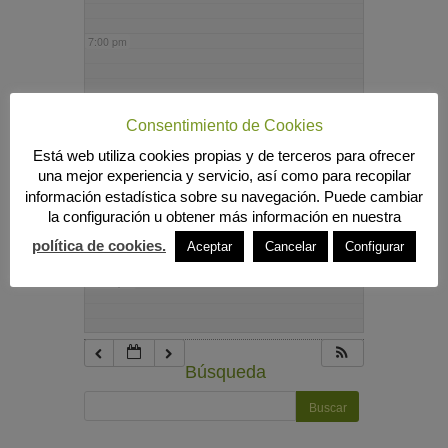
7:00 pm
8:00 pm
Consentimiento de Cookies
Está web utiliza cookies propias y de terceros para ofrecer
9:00 pm
una mejor experiencia y servicio, así como para recopilar
información estadística sobre su navegación. Puede cambiar
la configuración u obtener más información en nuestra
10:00 pm
política de cookies.
Aceptar
Cancelar
Configurar
11:00 pm
Búsqueda