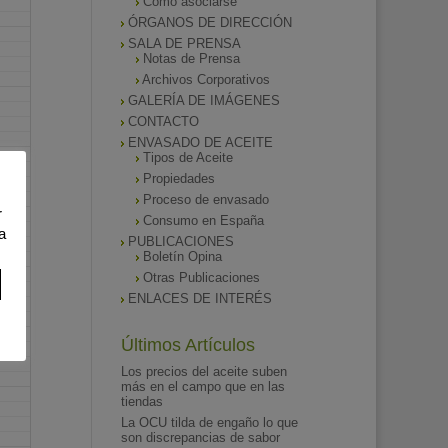
Como asociarse
ÓRGANOS DE DIRECCIÓN
SALA DE PRENSA
Notas de Prensa
Archivos Corporativos
GALERÍA DE IMÁGENES
CONTACTO
ENVASADO DE ACEITE
Tipos de Aceite
Propiedades
Proceso de envasado
r
Consumo en España
a
PUBLICACIONES
Boletín Opina
Otras Publicaciones
ENLACES DE INTERÉS
Últimos Artículos
Los precios del aceite suben
más en el campo que en las
tiendas
La OCU tilda de engaño lo que
son discrepancias de sabor