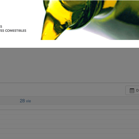
D
28
vie