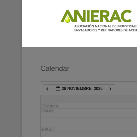
2:00 am
3:00 am
4:00 am
5:00 am
Calendar
6:00 am
28 NOVIEMBRE, 2025
7:00 am
Todo el día
8:00 am
9:00 am