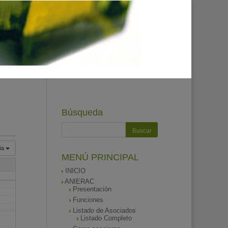
Búsqueda
ía
MENÚ PRINCIPAL
INICIO
ANIERAC
Presentación
Funciones
Listado de Asociados
Listado Completo