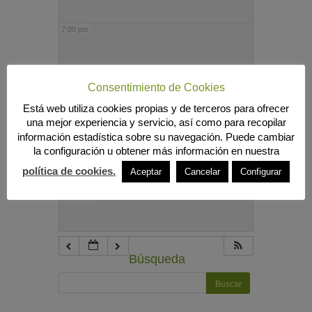
7:00 pm
8:00 pm
Consentimiento de Cookies
Está web utiliza cookies propias y de terceros para ofrecer
9:00 pm
una mejor experiencia y servicio, así como para recopilar
información estadística sobre su navegación. Puede cambiar
la configuración u obtener más información en nuestra
10:00 pm
política de cookies.
Aceptar
Cancelar
Configurar
11:00 pm
Búsqueda