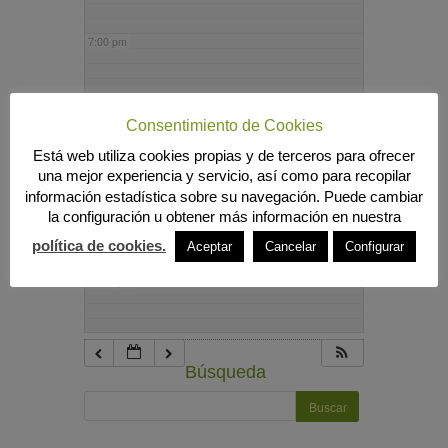
7:00 pm
8:00 pm
Consentimiento de Cookies
Está web utiliza cookies propias y de terceros para ofrecer
9:00 pm
una mejor experiencia y servicio, así como para recopilar
información estadística sobre su navegación. Puede cambiar
la configuración u obtener más información en nuestra
10:00 pm
política de cookies.
Aceptar
Cancelar
Configurar
11:00 pm
Búsqueda