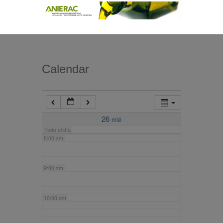
4:00 am
5:00 am
Calendar
6:00 am
7:00 am
26
mié
Todo el día
8:00 am
9:00 am
10:00 am