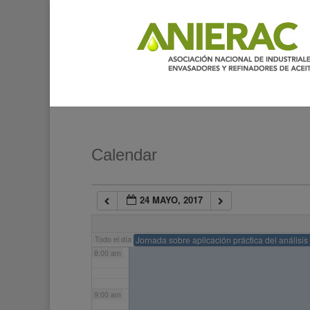
2:00 am
3:00 am
4:00 am
5:00 am
Calendar
6:00 am
24 MAYO, 2017
7:00 am
Todo el día
Jornada sobre aplicación práctica del análisis 
8:00 am
9:00 am