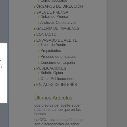
Como asociarse
ÓRGANOS DE DIRECCIÓN
SALA DE PRENSA
Notas de Prensa
Archivos Corporativos
GALERÍA DE IMÁGENES
CONTACTO
ENVASADO DE ACEITE
Tipos de Aceite
Propiedades
Proceso de envasado
r
Consumo en España
a
PUBLICACIONES
Boletín Opina
Otras Publicaciones
ENLACES DE INTERÉS
Últimos Artículos
Los precios del aceite suben
más en el campo que en las
tiendas
La OCU tilda de engaño lo que
son discrepancias de sabor