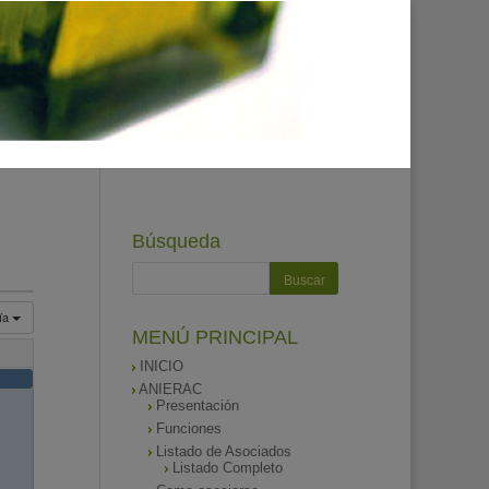
Búsqueda
ía
MENÚ PRINCIPAL
INICIO
ANIERAC
Presentación
Funciones
Listado de Asociados
Listado Completo