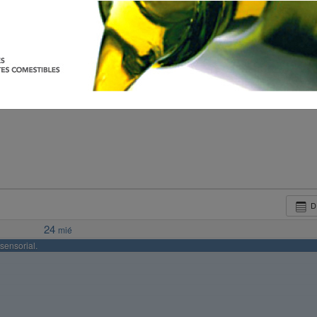
D
24
mié
sensorial.