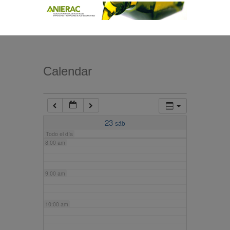
4:00 am
5:00 am
Calendar
6:00 am
7:00 am
23
sáb
Todo el día
8:00 am
9:00 am
10:00 am