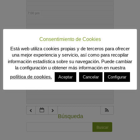
7:00 pm
8:00 pm
Consentimiento de Cookies
Está web utiliza cookies propias y de terceros para ofrecer
9:00 pm
una mejor experiencia y servicio, así como para recopilar
información estadística sobre su navegación. Puede cambiar
la configuración u obtener más información en nuestra
10:00 pm
política de cookies.
Aceptar
Cancelar
Configurar
11:00 pm
Búsqueda