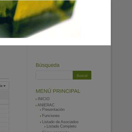
Búsqueda
ía
MENÚ PRINCIPAL
INICIO
ANIERAC
Presentación
Funciones
Listado de Asociados
Listado Completo