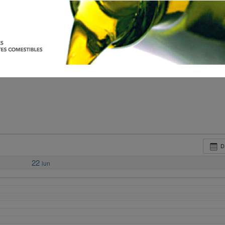
D
22
lun