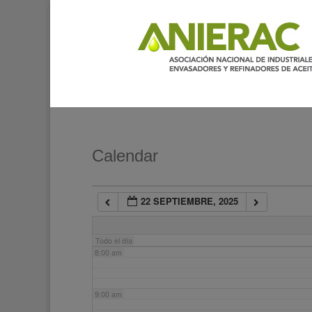
2:00 am
3:00 am
4:00 am
5:00 am
Calendar
6:00 am
22 SEPTIEMBRE, 2025
7:00 am
Todo el día
8:00 am
9:00 am