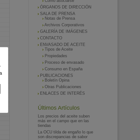
Como asociarse
ÓRGANOS DE DIRECCIÓN
SALA DE PRENSA
Notas de Prensa
Archivos Corporativos
GALERÍA DE IMÁGENES
CONTACTO
ENVASADO DE ACEITE
Tipos de Aceite
Propiedades
Proceso de envasado
r
Consumo en España
a
PUBLICACIONES
Boletín Opina
Otras Publicaciones
ENLACES DE INTERÉS
Últimos Artículos
Los precios del aceite suben
más en el campo que en las
tiendas
La OCU tilda de engaño lo que
son discrepancias de sabor