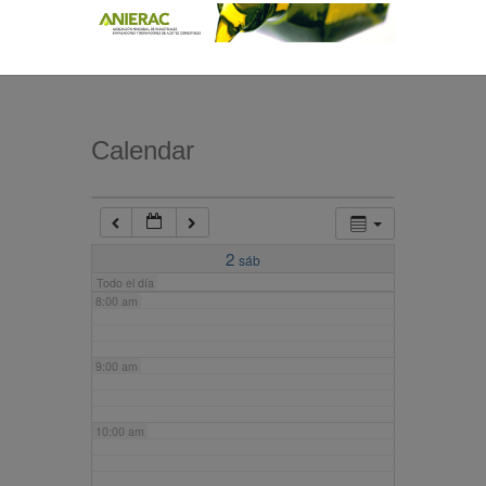
4:00 am
5:00 am
Calendar
6:00 am
7:00 am
2
sáb
Todo el día
8:00 am
9:00 am
10:00 am