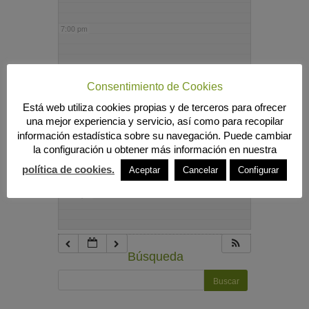
7:00 pm
8:00 pm
Consentimiento de Cookies
Está web utiliza cookies propias y de terceros para ofrecer
9:00 pm
una mejor experiencia y servicio, así como para recopilar
información estadística sobre su navegación. Puede cambiar
la configuración u obtener más información en nuestra
10:00 pm
política de cookies.
Aceptar
Cancelar
Configurar
11:00 pm
Búsqueda