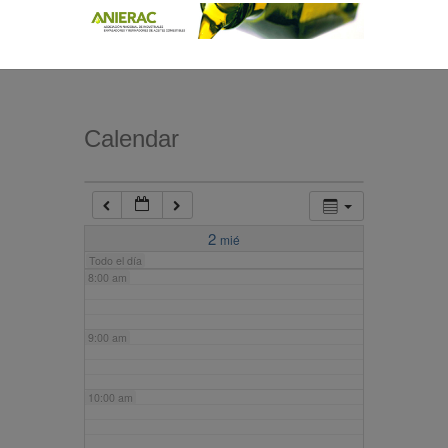
4:00 am
5:00 am
Calendar
6:00 am
7:00 am
2
mié
Todo el día
8:00 am
9:00 am
10:00 am