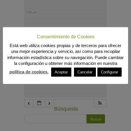
7:00 pm
8:00 pm
Consentimiento de Cookies
Está web utiliza cookies propias y de terceros para ofrecer
9:00 pm
una mejor experiencia y servicio, así como para recopilar
información estadística sobre su navegación. Puede cambiar
la configuración u obtener más información en nuestra
10:00 pm
política de cookies.
Aceptar
Cancelar
Configurar
11:00 pm
Búsqueda