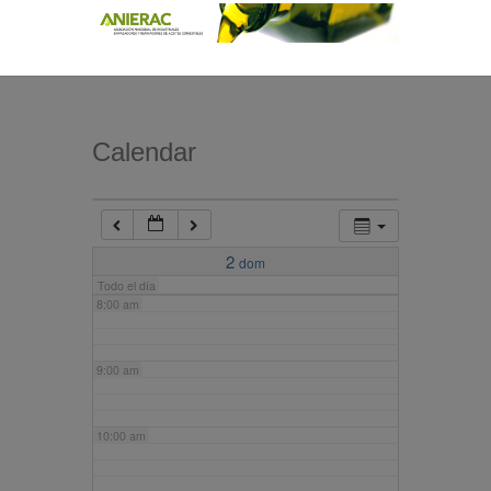
4:00 am
5:00 am
Calendar
6:00 am
7:00 am
2
dom
Todo el día
8:00 am
9:00 am
10:00 am