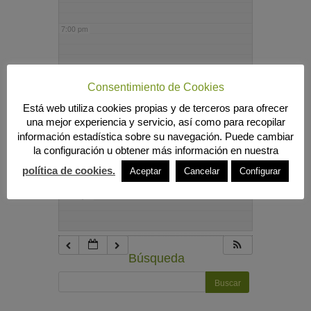
7:00 pm
8:00 pm
Consentimiento de Cookies
Está web utiliza cookies propias y de terceros para ofrecer
9:00 pm
una mejor experiencia y servicio, así como para recopilar
información estadística sobre su navegación. Puede cambiar
la configuración u obtener más información en nuestra
10:00 pm
política de cookies.
Aceptar
Cancelar
Configurar
11:00 pm
Búsqueda