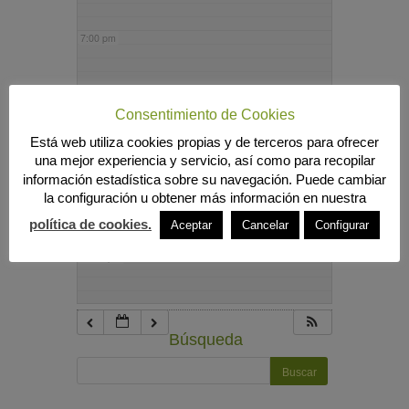
7:00 pm
8:00 pm
Consentimiento de Cookies
Está web utiliza cookies propias y de terceros para ofrecer
9:00 pm
una mejor experiencia y servicio, así como para recopilar
información estadística sobre su navegación. Puede cambiar
la configuración u obtener más información en nuestra
10:00 pm
política de cookies.
Aceptar
Cancelar
Configurar
11:00 pm
Búsqueda