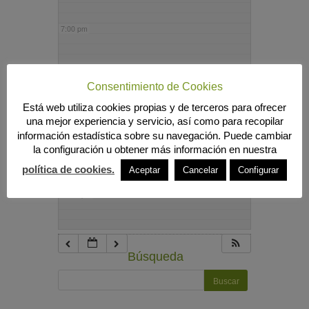
7:00 pm
8:00 pm
Consentimiento de Cookies
Está web utiliza cookies propias y de terceros para ofrecer
9:00 pm
una mejor experiencia y servicio, así como para recopilar
información estadística sobre su navegación. Puede cambiar
la configuración u obtener más información en nuestra
10:00 pm
política de cookies.
Aceptar
Cancelar
Configurar
11:00 pm
Búsqueda