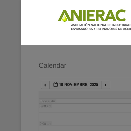
2:00 am
3:00 am
4:00 am
5:00 am
Calendar
6:00 am
19 NOVIEMBRE, 2025
7:00 am
Todo el día
8:00 am
9:00 am