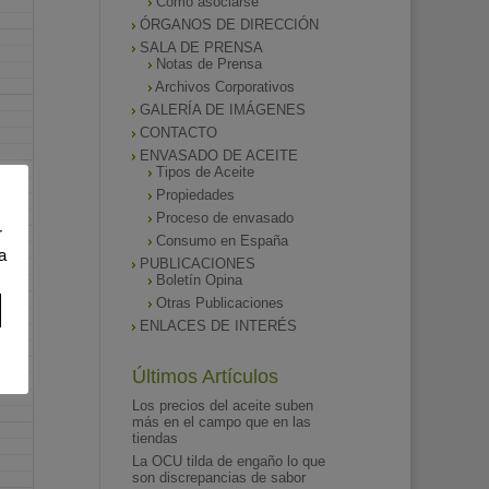
Como asociarse
ÓRGANOS DE DIRECCIÓN
SALA DE PRENSA
Notas de Prensa
Archivos Corporativos
GALERÍA DE IMÁGENES
CONTACTO
ENVASADO DE ACEITE
Tipos de Aceite
Propiedades
Proceso de envasado
r
Consumo en España
a
PUBLICACIONES
Boletín Opina
Otras Publicaciones
ENLACES DE INTERÉS
Últimos Artículos
Los precios del aceite suben
más en el campo que en las
tiendas
La OCU tilda de engaño lo que
son discrepancias de sabor