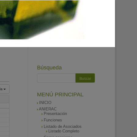
Búsqueda
ía
MENÚ PRINCIPAL
INICIO
ANIERAC
Presentación
Funciones
Listado de Asociados
Listado Completo