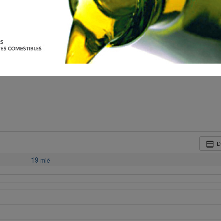
D
19
mié