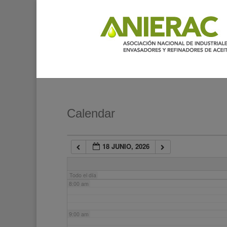
2:00 am
3:00 am
4:00 am
5:00 am
Calendar
6:00 am
18 JUNIO, 2026
7:00 am
Todo el día
8:00 am
9:00 am