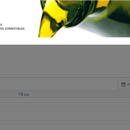
D
18
jue