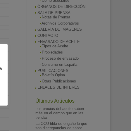
Como asociarse
ÓRGANOS DE DIRECCIÓN
SALA DE PRENSA
Notas de Prensa
Archivos Corporativos
GALERÍA DE IMÁGENES
CONTACTO
ENVASADO DE ACEITE
Tipos de Aceite
Propiedades
Proceso de envasado
r
Consumo en España
a
PUBLICACIONES
Boletín Opina
Otras Publicaciones
ENLACES DE INTERÉS
Últimos Artículos
Los precios del aceite suben
más en el campo que en las
tiendas
La OCU tilda de engaño lo que
son discrepancias de sabor