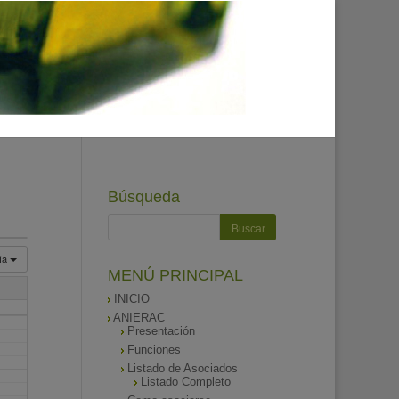
Búsqueda
ía
MENÚ PRINCIPAL
INICIO
ANIERAC
Presentación
Funciones
Listado de Asociados
Listado Completo