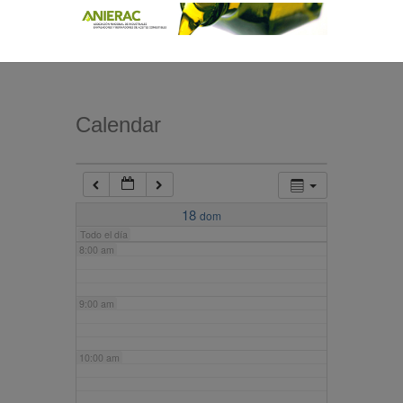
4:00 am
5:00 am
Calendar
6:00 am
7:00 am
18
dom
Todo el día
8:00 am
9:00 am
10:00 am