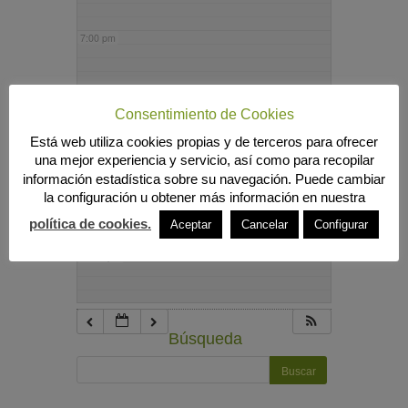
7:00 pm
8:00 pm
Consentimiento de Cookies
Está web utiliza cookies propias y de terceros para ofrecer
9:00 pm
una mejor experiencia y servicio, así como para recopilar
información estadística sobre su navegación. Puede cambiar
la configuración u obtener más información en nuestra
10:00 pm
política de cookies.
Aceptar
Cancelar
Configurar
11:00 pm
Búsqueda