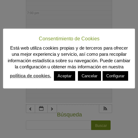
7:00 pm
8:00 pm
Consentimiento de Cookies
Está web utiliza cookies propias y de terceros para ofrecer
9:00 pm
una mejor experiencia y servicio, así como para recopilar
información estadística sobre su navegación. Puede cambiar
la configuración u obtener más información en nuestra
10:00 pm
política de cookies.
Aceptar
Cancelar
Configurar
11:00 pm
Búsqueda