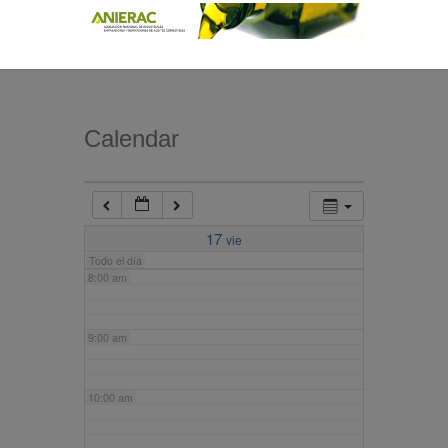
4:00 am
5:00 am
Calendar
6:00 am
7:00 am
17
vie
Todo el día
8:00 am
9:00 am
10:00 am