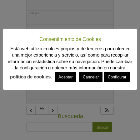
7:00 pm
8:00 pm
Consentimiento de Cookies
Está web utiliza cookies propias y de terceros para ofrecer
9:00 pm
una mejor experiencia y servicio, así como para recopilar
información estadística sobre su navegación. Puede cambiar
la configuración u obtener más información en nuestra
10:00 pm
política de cookies.
Aceptar
Cancelar
Configurar
11:00 pm
Búsqueda