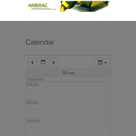
4:00 am
5:00 am
Calendar
6:00 am
7:00 am
16
mar
Todo el día
8:00 am
9:00 am
10:00 am