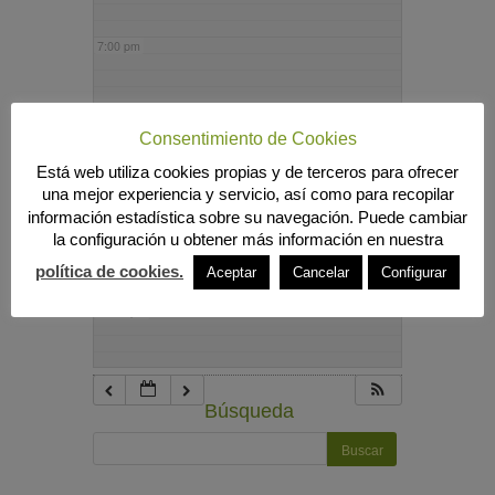
7:00 pm
8:00 pm
Consentimiento de Cookies
Está web utiliza cookies propias y de terceros para ofrecer
9:00 pm
una mejor experiencia y servicio, así como para recopilar
información estadística sobre su navegación. Puede cambiar
la configuración u obtener más información en nuestra
10:00 pm
política de cookies.
Aceptar
Cancelar
Configurar
11:00 pm
Búsqueda