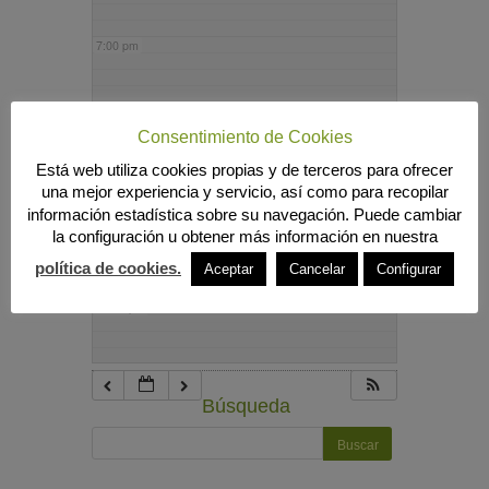
7:00 pm
8:00 pm
Consentimiento de Cookies
Está web utiliza cookies propias y de terceros para ofrecer
9:00 pm
una mejor experiencia y servicio, así como para recopilar
información estadística sobre su navegación. Puede cambiar
la configuración u obtener más información en nuestra
10:00 pm
política de cookies.
Aceptar
Cancelar
Configurar
11:00 pm
Búsqueda