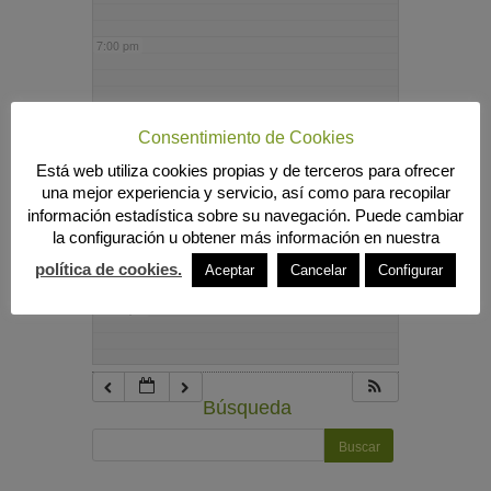
7:00 pm
8:00 pm
Consentimiento de Cookies
Está web utiliza cookies propias y de terceros para ofrecer
9:00 pm
una mejor experiencia y servicio, así como para recopilar
información estadística sobre su navegación. Puede cambiar
la configuración u obtener más información en nuestra
10:00 pm
política de cookies.
Aceptar
Cancelar
Configurar
11:00 pm
Búsqueda