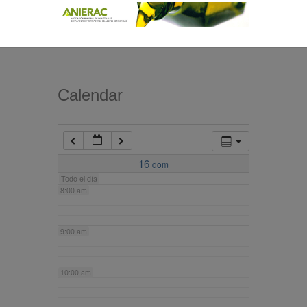
4:00 am
5:00 am
Calendar
6:00 am
7:00 am
16
dom
Todo el día
8:00 am
9:00 am
10:00 am